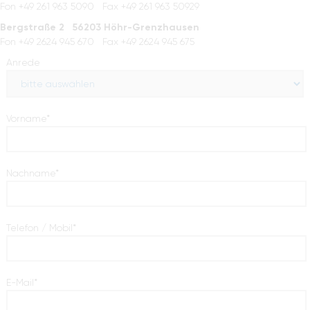
Fon +49 261 963 5090 Fax +49 261 963 50929
Blog
Bergstraße 2 56203 Höhr-Grenzhausen
Fon +49 2624 945 670 Fax +49 2624 945 675
Anrede
Pflichtfeld
Vorname
*
Pflichtfeld
Nachname
*
Pflichtfeld
Telefon / Mobil
*
Pflichtfeld
E-Mail
*