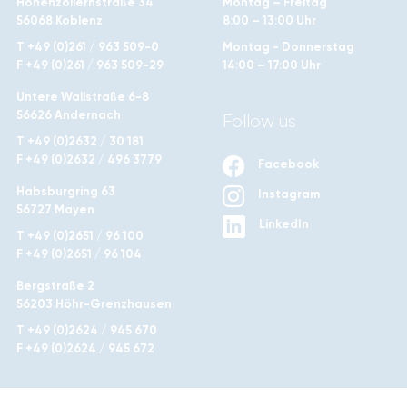
Hohenzollernstraße 34
Montag – Freitag
56068 Koblenz
8:00 – 13:00 Uhr
T +49 (0)261 / 963 509-0
Montag - Donnerstag
F +49 (0)261 / 963 509-29
14:00 – 17:00 Uhr
Untere Wallstraße 6-8
56626 Andernach
Follow us
T +49 (0)2632 / 30 181
F +49 (0)2632 / 496 3779
Facebook
Habsburgring 63
Instagram
56727 Mayen
LinkedIn
T +49 (0)2651 / 96 100
F +49 (0)2651 / 96 104
Bergstraße 2
56203 Höhr-Grenzhausen
T +49 (0)2624 / 945 670
F +49 (0)2624 / 945 672