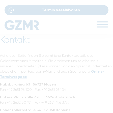
Termin vereinbaren
Navigation
Kontakt
Ärzte
überspringen
Sprechstunden
Auf dieser Seite finden Sie sämtliche Kontaktdetails des
Gelenkzentrums Mittelrhein. Sie erreichen uns telefonisch zu
unseren Sprechzeiten (diese können von den Sprechstundenzeiten
Leistungen
abweichen), per Fax, per E-Mail und auch über unsere
Online-
Terminvergabe
.
Performance Lab
Habsburgring 63 56727 Mayen
Fon +49 2651 96 100 Fax +49 2651 96 104
Standorte
Untere Wallstraße 6-8 56626 Andernach
Fon +49 2632 30 181 Fax +49 2651 496 3779
Karriere
Hohenzollernstraße 34 56068 Koblenz