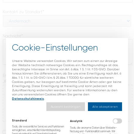
Pflichtfeld
Kontakt zu Standort
*
Pflichtfeld
Nachricht
*
Cookie-Einstellungen
Unsere Website verwendet Cookies. Wir setzen zum einen zur Anzeige
der Website technisch notwenige Cookies ein. Rechtsgrundlage ist das
berechtigte Interesse im Sinne von Art. 6 Abs. 1 S. 1 lit. f DS-GVO. Darüber
hinaus können Sie differenzieren, ob Sie uns eine Einwilligung nach Art. 6
Erlaubte Dateitypen für den Upload sind:
Abs. 1 S. 1 lit. a DS-GVO i.V.m. § 25 Abs. 1 TDDDG für sämtliche weiteren
JPG, JPEG, PNG und PDF.
Cookies geben, nur bezogen auf bestimmte Cookie-Arten oder gar keine
Einwilligung. Diese Einwilligung ist freiwillig und kann jederzeit mit
Zukunftswirkung widerrufen werden. Für weitere Informationen zu den
von uns verwendeten Cookies öffnen Sie gerne den
Datenschutzhinweis
.
Auswahl bestätigen
Alle akzeptieren
Pflichtfeld
Dokumente
Standard
Analytik
Tools, die wesentliche Services und Funktionen
Tools, die anonyme Daten über Website-
ermöglichen, einschließlich Identitätsprüfung,
Nutzung und -Funktionalität sammeln. Wir
Wir kommen unserer gesetzlichen Informationspflicht hinsichtlich
Servicekontinuität und Standortsicherheit.