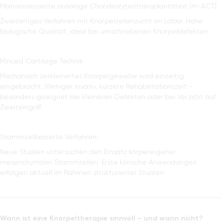
Matrixassoziierte autologe Chondrozytentransplantation (m-ACT):
Zweizeitiges Verfahren mit Knorpelzellanzucht im Labor. Hohe
biologische Qualität, ideal bei umschriebenen Knorpeldefekten.
Minced Cartilage Technik:
Mechanisch zerkleinertes Knorpelgewebe wird einzeitig
eingebracht. Weniger invasiv, kürzere Rehabilitationszeit –
besonders geeignet bei kleineren Defekten oder bei Verzicht auf
Zweiteingriff.
Stammzellbasierte Verfahren:
Neue Studien untersuchen den Einsatz körpereigener
mesenchymaler Stammzellen. Erste klinische Anwendungen
erfolgen aktuell im Rahmen strukturierter Studien.
Wann ist eine Knorpeltherapie sinnvoll – und wann nicht?