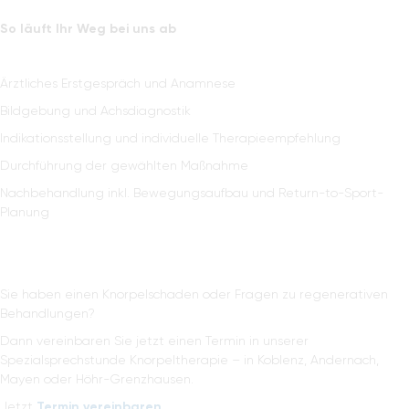
So läuft Ihr Weg bei uns ab
Ärztliches Erstgespräch und Anamnese
Bildgebung und Achsdiagnostik
Indikationsstellung und individuelle Therapieempfehlung
Durchführung der gewählten Maßnahme
Nachbehandlung inkl. Bewegungsaufbau und Return-to-Sport-
Planung
Sie haben einen Knorpelschaden oder Fragen zu regenerativen
Behandlungen?
Dann vereinbaren Sie jetzt einen Termin in unserer
Spezialsprechstunde Knorpeltherapie – in Koblenz, Andernach,
Mayen oder Höhr-Grenzhausen.
Jetzt
Termin vereinbaren