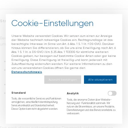
Cookie-Einstellungen
Strukturierte Diagnostik – Ihre Basis zur Entscheidung
Unsere Website verwendet Cookies. Wir setzen zum einen zur Anzeige
Bevor wir mit der Therapieplanung beginnen, führen wir eine
der Website technisch notwenige Cookies ein. Rechtsgrundlage ist das
umfassende Diagnostik durch:
berechtigte Interesse im Sinne von Art. 6 Abs. 1 S. 1 lit. f DS-GVO. Darüber
hinaus können Sie differenzieren, ob Sie uns eine Einwilligung nach Art. 6
Abs. 1 S. 1 lit. a DS-GVO i.V.m. § 25 Abs. 1 TDDDG für sämtliche weiteren
Cookies geben, nur bezogen auf bestimmte Cookie-Arten oder gar keine
Einwilligung. Diese Einwilligung ist freiwillig und kann jederzeit mit
klinische Untersuchung
Zukunftswirkung widerrufen werden. Für weitere Informationen zu den
von uns verwendeten Cookies öffnen Sie gerne den
Röntgen und MRT zur Beurteilung des Gelenks und der
Datenschutzhinweis
.
Knorpelsituation
Auswahl bestätigen
Alle akzeptieren
digitale Achsvermessung
funktionelle Bewertung von Bandstabilität und
Standard
Analytik
Bewegungsumfang
Tools, die wesentliche Services und Funktionen
Tools, die anonyme Daten über Website-
ermöglichen, einschließlich Identitätsprüfung,
Nutzung und -Funktionalität sammeln. Wir
Servicekontinuität und Standortsicherheit.
nutzen die Erkenntnisse, um unsere Produkte,
Diese Option kann nicht abgelehnt werden.
Dienstleistungen und das Benutzererlebnis zu
verbessern.
Erst nach dieser systematischen Diagnostik entscheiden wir