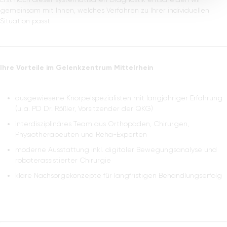
gemeinsam mit Ihnen, welches Verfahren zu Ihrer individuellen
Situation passt.
Ihre Vorteile im Gelenkzentrum Mittelrhein
ausgewiesene Knorpelspezialisten mit langjähriger Erfahrung
(u. a. PD Dr. Rößler, Vorsitzender der QKG)
interdisziplinäres Team aus Orthopäden, Chirurgen,
Physiotherapeuten und Reha-Experten
moderne Ausstattung inkl. digitaler Bewegungsanalyse und
roboterassistierter Chirurgie
klare Nachsorgekonzepte für langfristigen Behandlungserfolg