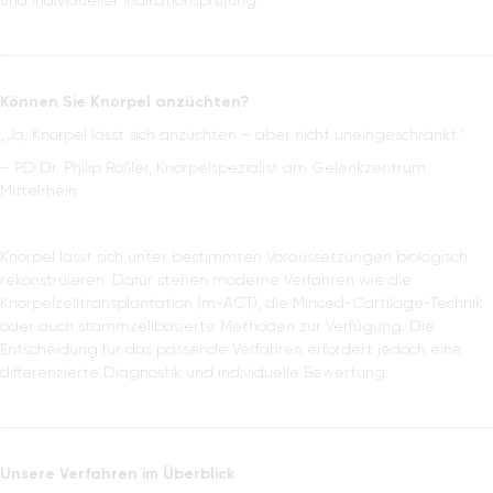
und individueller Indikationsprüfung.
Blog
Können Sie Knorpel anzüchten?
„Ja, Knorpel lässt sich anzüchten – aber nicht uneingeschränkt.“
– PD Dr. Philip Rößler, Knorpelspezialist am Gelenkzentrum
Mittelrhein
Knorpel lässt sich unter bestimmten Voraussetzungen biologisch
rekonstruieren. Dafür stehen moderne Verfahren wie die
Knorpelzelltransplantation (m-ACT), die Minced-Cartilage-Technik
oder auch stammzellbasierte Methoden zur Verfügung. Die
Entscheidung für das passende Verfahren erfordert jedoch eine
differenzierte Diagnostik und individuelle Bewertung.
Unsere Verfahren im Überblick