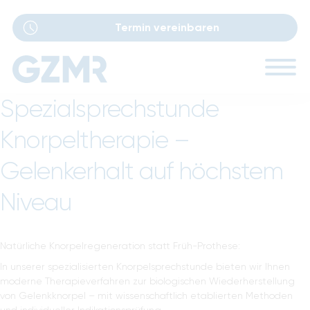
Termin vereinbaren
Navigation
Spezialsprechstunde
Ärzte
überspringen
Knorpeltherapie –
Sprechstunden
Gelenkerhalt auf höchstem
Leistungen
Niveau
Performance Lab
Natürliche Knorpelregeneration statt Früh-Prothese:
Standorte
In unserer spezialisierten Knorpelsprechstunde bieten wir Ihnen
moderne Therapieverfahren zur biologischen Wiederherstellung
Karriere
von Gelenkknorpel – mit wissenschaftlich etablierten Methoden