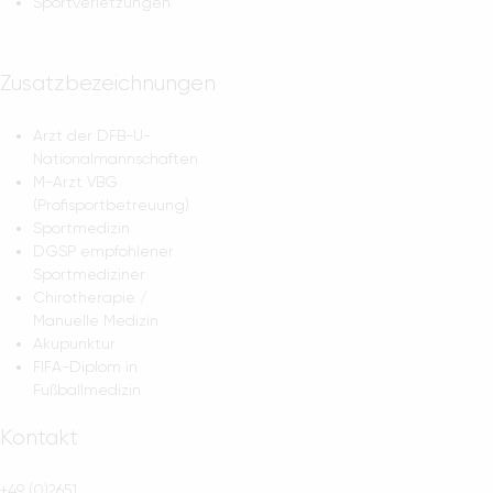
Sportverletzungen
Zusatzbezeichnungen
Arzt der DFB-U-
Nationalmannschaften
M-Arzt VBG
(Profisportbetreuung)
Sportmedizin
DGSP empfohlener
Sportmediziner
Chirotherapie /
Manuelle Medizin
Akupunktur
FIFA-Diplom in
Fußballmedizin
Kontakt
+49 (0)2651