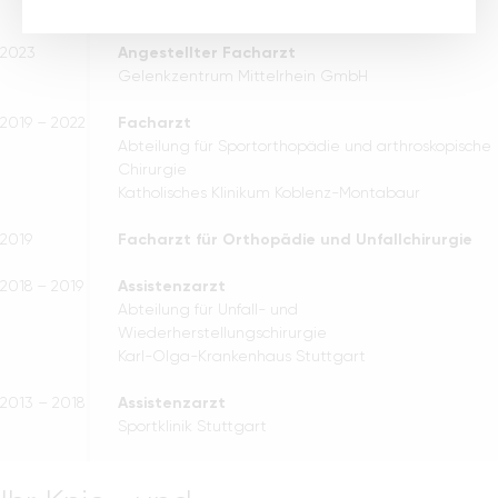
St. Nikolaus-Stiftshospital Andernach
2023
Angestellter Facharzt
Gelenkzentrum Mittelrhein GmbH
2019 – 2022
Facharzt
Abteilung für Sportorthopädie und arthroskopische
Chirurgie
Katholisches Klinikum Koblenz-Montabaur
2019
Facharzt für Orthopädie und Unfallchirurgie
2018 – 2019
Assistenzarzt
Abteilung für Unfall- und
Wiederherstellungschirurgie
Karl-Olga-Krankenhaus Stuttgart
2013 – 2018
Assistenzarzt
Sportklinik Stuttgart