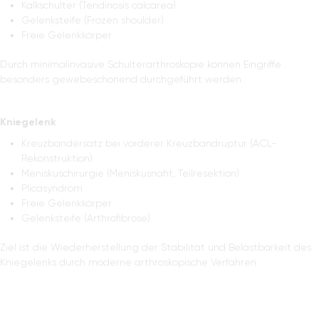
Kalkschulter (Tendinosis calcarea)
Gelenksteife (Frozen shoulder)
Freie Gelenkkörper
Durch minimalinvasive Schulterarthroskopie können Eingriffe
besonders gewebeschonend durchgeführt werden.
Kniegelenk
Kreuzbandersatz bei vorderer Kreuzbandruptur (ACL-
Rekonstruktion)
Meniskuschirurgie (Meniskusnaht, Teilresektion)
Plicasyndrom
Freie Gelenkkörper
Gelenksteife (Arthrofibrose)
Ziel ist die Wiederherstellung der Stabilität und Belastbarkeit des
Kniegelenks durch moderne arthroskopische Verfahren.