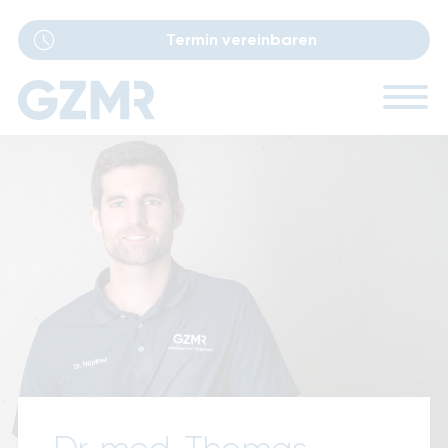
Termin vereinbaren
Navigation
Ärzte
überspringen
Sprechstunden
Leistungen
Performance Lab
Standorte
Karriere