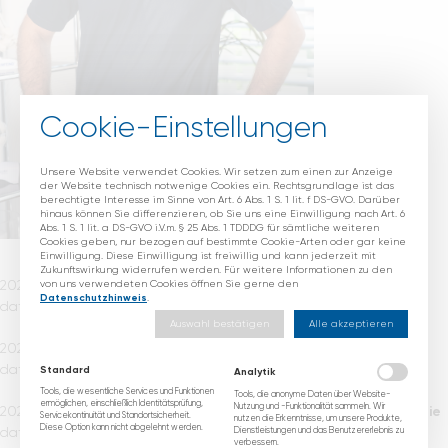
Cookie-Einstellungen
Unsere Website verwendet Cookies. Wir setzen zum einen zur Anzeige
der Website technisch notwenige Cookies ein. Rechtsgrundlage ist das
berechtigte Interesse im Sinne von Art. 6 Abs. 1 S. 1 lit. f DS-GVO. Darüber
hinaus können Sie differenzieren, ob Sie uns eine Einwilligung nach Art. 6
Abs. 1 S. 1 lit. a DS-GVO i.V.m. § 25 Abs. 1 TDDDG für sämtliche weiteren
Cookies geben, nur bezogen auf bestimmte Cookie-Arten oder gar keine
Einwilligung. Diese Einwilligung ist freiwillig und kann jederzeit mit
Zukunftswirkung widerrufen werden. Für weitere Informationen zu den
2024 –
Auftragnehmer des DFB
von uns verwendeten Cookies öffnen Sie gerne den
Datenschutzhinweis
.
dato
Arzt der U-Nationalmannschaften
Auswahl bestätigen
Alle akzeptieren
2024 –
Geschäftsführer & leitender Arzt
dato
Gelenkzentrum Mittelrhein GmbH
Standard
Analytik
Tools, die wesentliche Services und Funktionen
Tools, die anonyme Daten über Website-
ermöglichen, einschließlich Identitätsprüfung,
Nutzung und -Funktionalität sammeln. Wir
2023 –
Leitender Arzt der Belegabteilung Orthopädie
Servicekontinuität und Standortsicherheit.
nutzen die Erkenntnisse, um unsere Produkte,
Diese Option kann nicht abgelehnt werden.
dato
I
Dienstleistungen und das Benutzererlebnis zu
verbessern.