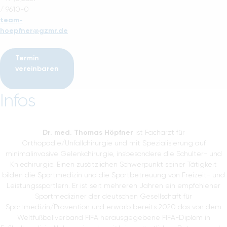
/ 9610-0
team-
hoepfner@gzmr.de
Termin
vereinbaren
Infos
Dr. med. Thomas Höpfner
ist Facharzt für
Orthopädie/Unfallchirurgie und mit Spezialisierung auf
minimalinvasive Gelenkchirurgie, insbesondere die Schulter- und
Kniechirurgie. Einen zusätzlichen Schwerpunkt seiner Tätigkeit
bilden die Sportmedizin und die Sportbetreuung von Freizeit- und
Leistungssportlern. Er ist seit mehreren Jahren ein empfohlener
Sportmediziner der deutschen Gesellschaft für
Sportmedizin/Prävention und erwarb bereits 2020 das von dem
Weltfußballverband FIFA herausgegebene FIFA-Diplom in