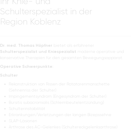
Ihr Knie- und
Schulterspezialist in der
Region Koblenz
Dr. med. Thomas Höpfner
bietet als erfahrener
Schulterspezialist und Kniespezialist
moderne operative und
konservative Therapien für den gesamten Bewegungsapparat.
Operative Schwerpunkte:
Schulter
Rekonstruktion von Rissen der Rotatorenmanschette
(Sehnenriss der Schulter)
Impingementsyndrom (Engesyndrom der Schulter)
Bursitis subacromialis (Schleimbeutelentzündung)
Schulterinstabilität
Erkrankungen/Verletzungen der langen Bizepssehne
SLAP-Läsionen
Arthrose des AC-Gelenkes (Schultereckgelenksarthrose)