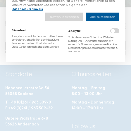
Zukunftswirkung widerrufen werden. Für weitere Informationen zu den
von uns verwendeten Cookies öffnen Sie gerne den
Datenschutzhinweis
.
Auswahl bestätigen
Alle akzeptieren
Standard
Analytik
Tools, die wesentliche Services und Funktionen
Tools, die anonyme Daten über Website-
ermöglichen, einschließlich Identitätsprüfung,
Nutzung und -Funktionalität sammeln. Wir
Servicekontinuität und Standortsicherheit.
nutzen die Erkenntnisse, um unsere Produkte,
Diese Option kann nicht abgelehnt werden.
Dienstleistungen und das Benutzererlebnis zu
verbessern.
Standorte
Öffnungszeiten
Hohenzollernstraße 34
Montag – Freitag
56068 Koblenz
8:00 – 13:00 Uhr
T +49 (0)261 / 963 509-0
Montag - Donnerstag
F +49 (0)261 / 963 509-29
14:00 – 17:00 Uhr
Untere Wallstraße 6-8
56626 Andernach
Follow us