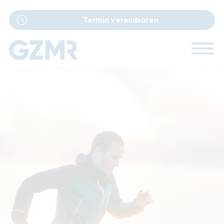
Termin vereinbaren
Navigation
Ärzte
überspringen
Sprechstunden
Leistungen
Performance Lab
Standorte
Karriere